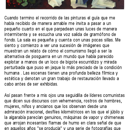
Cuando termino el recorrido de las pinturas el guía que me
había recibido de manera amable me invita a pasar a un
pequeño cuarto en el que parpadean unas luces de manera
intermitente y se escucha una voz salida de gramófono de
fondo. La sala es pequeña y cuenta con unas pocas sillas. Me
siento y comienzo a ver una sucesión de imágenes que
muestran un relato de cómo el comunismo llegó a ser la
alternativa de posguerra en un mundo que había parecido
explotar a manos de un loco de bigote escurridizo y mirada
perturbada que puso en jaque lo más preciado de la condición
humana . Las escenas tienen una profunda belleza fílmica y
estética y denotan un gran trabajo de restauración llevado a
cabo antes de ser exhibidas.
Así pasan frente a mis ojos una seguidilla de líderes comunistas
que dicen sus discursos con vehemencia, rostros de hombres,
mujeres, niños y ancianos que los observan desde una
admiración irracional, desfiles kilométricos en los que el júbilo y
la algarabía parecían genuinos, máquinas de vapor y chimeneas
que arrojan incesantes flamas de humo en clara señal de que
en aquellos años "se producía" y una serie de fotografías que