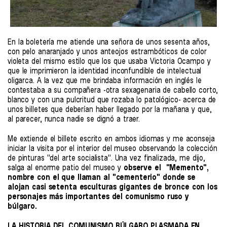
En la boletería me atiende una señora de unos sesenta años,
con pelo anaranjado y unos anteojos estrambóticos de color
violeta del mismo estilo que los que usaba Victoria Ocampo y
que le imprimieron la identidad inconfundible de intelectual
oligarca. A la vez que me brindaba información en inglés le
contestaba a su compañera -otra sexagenaria de cabello corto,
blanco y con una pulcritud que rozaba lo patológico- acerca de
unos billetes que deberían haber llegado por la mañana y que,
al parecer, nunca nadie se dignó a traer.
Me extiende el billete escrito en ambos idiomas y me aconseja
iniciar la visita por el interior del museo observando la colección
de pinturas "del arte socialista". Una vez finalizada, me dijo,
salga al enorme patio del museo y
observe el "Memento",
nombre con el que llaman al "cementerio" donde se
alojan casi setenta esculturas gigantes de bronce con los
personajes más importantes del comunismo ruso y
búlgaro.
LA HISTORIA DEL COMUNISMO BÚLGARO PLASMADA EN