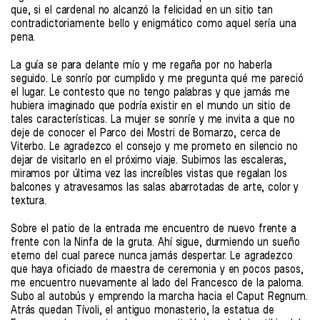
que, si el cardenal no alcanzó la felicidad en un sitio tan
contradictoriamente bello y enigmático como aquel sería una
pena.
La guía se para delante mío y me regaña por no haberla
seguido. Le sonrío por cumplido y me pregunta qué me pareció
el lugar. Le contesto que no tengo palabras y que jamás me
hubiera imaginado que podría existir en el mundo un sitio de
tales características. La mujer se sonríe y me invita a que no
deje de conocer el Parco dei Mostri de Bomarzo, cerca de
Viterbo. Le agradezco el consejo y me prometo en silencio no
dejar de visitarlo en el próximo viaje. Subimos las escaleras,
miramos por última vez las increíbles vistas que regalan los
balcones y atravesamos las salas abarrotadas de arte, color y
textura.
Sobre el patio de la entrada me encuentro de nuevo frente a
frente con la Ninfa de la gruta. Ahí sigue, durmiendo un sueño
eterno del cual parece nunca jamás despertar. Le agradezco
que haya oficiado de maestra de ceremonia y en pocos pasos,
me encuentro nuevamente al lado del Francesco de la paloma.
Subo al autobús y emprendo la marcha hacia el Caput Regnum.
Atrás quedan Tívoli, el antiguo monasterio, la estatua de