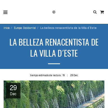
©
inicio
Europa Occidental
La belleza renacentista de la Villa d´Este
LA BELLEZA RENACENTISTA DE
LA VILLA D´ESTE
tiempo estimado de lectura : 19
29
Dec
29
Dec