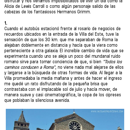
disfrutar y nos veríamos imposibilitados de vivir un día como la
Alicia de Lewis Carroll o como algún personaje salido de las
cabezas de los fantasiosos Hermanos Grimm.
1.
Cuando el autobús estacionó frente al rosario de negocios de
recuerdos ubicados en la entrada de la Villa del Este, tuve la
sensación de que los 30 km. que me separaban de Roma la
alejaban doblemente en distancia y hacía que la viera como
perteneciente a otra galaxia. El increíble cambio de vida que se
experimenta cuando uno se aleja un poco del mundanal ruido
romano sirve para tomar conciencia de que, si bien
"Todos los
caminos conducen a Roma"
, no viene nada mal alejarse de ellos
y largarse a la búsqueda de otras formas de vida. Al llegar a la
Villa promediaba la media mañana y antes de hacer el ingreso
me quedé un rato disfrutando de la pequeña brisa que
contrastaba con el implacable sol de julio y hacía mover, de
manera suave y casi cinematográfica, la copa de los cipreses
que poblaban la silenciosa avenida.