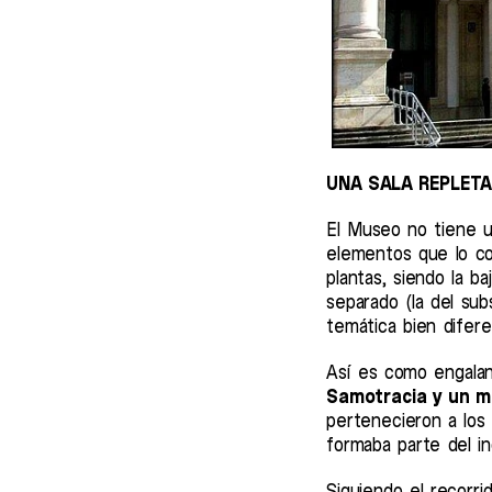
UNA SALA REPLET
El Museo no tiene u
elementos que lo com
plantas, siendo la ba
separado (la del sub
temática bien difere
Así es como engalan
Samotracia y un med
pertenecieron a los
formaba parte del i
Siguiendo el recorr