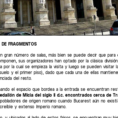
A DE FRAGMENTOS
n gran número de salas, más bien se puede decir que para e
ponen, sus organizadores han optado por la clásica división
ja por la cual se empieza la visita y luego se pueden visitar 
suelo y el primer piso), dado que cada una de ellas mantien
nciada del resto.
ando el espacio que bordea a la entrada se encuentran re
allón de Micia del siglo II d.c. encontrados cerca de Tr
 pobladores de origen romano cuando Bucarest aún no existí
ncreíble y extenso Imperio romano.
ido, y ubicados al lado de estos frisos, se encuentran muy b