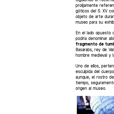
prolijamente refere
góticos del S. XV c
objeto de arte dura
museo para su exhibi
En el lado opuesto 
podría denominar ab
fragmento de tumb
Basarabs, rey de Val
hombre medieval y l
Uno de ellos, perte
esculpida del cuerp
aunque, el rostro de
tiempo, seguramente
origen al museo.