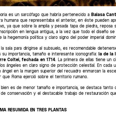
oria es un sarcófago que habría pertenecido a
Balasa Cant
gura humana que representaba el anterior, en éste pueden apr
vo, ya que sobre la amplia y pesada tapa de piedra, reposa s
scripción en lengua antigua, a la vez que todo el diseño se
 de la hegemonía política y claro signo del poder imperial dom
la sala para dirigirse al subsuelo, es recomendable detener
s su importancia, tamaño e interesante iconografía:
la de la 
Torre Coltei, fechada en 1714
. La primera de ellas tiene un 
s ángeles en claro signo de protección celestial. En cada u
n ángel en la margen superior del recuadro enmarcan la esce
 que Roma ejerció sobre el territorio rumano.
,si bien es de menor tamaño e importancia, se destaca tanto 
 de conservación y el destacable trabajo de restauración qu
OMA RESUMIDA EN TRES PLANTAS