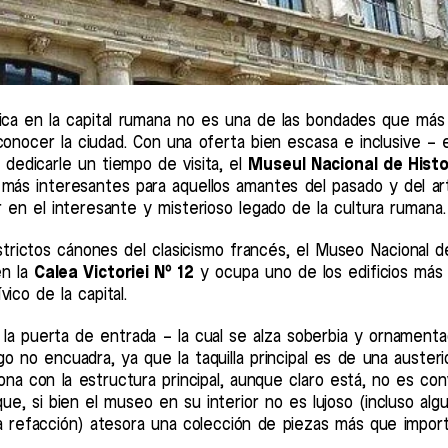
tica en la capital rumana no es una de las bondades que más
conocer la ciudad. Con una oferta bien escasa e inclusive – 
dedicarle un tiempo de visita, el
Museul Nacional de Histo
 más interesantes para aquellos amantes del pasado y del ar
r en el interesante y misterioso legado de la cultura rumana.
trictos cánones del clasicismo francés, el Museo Nacional d
en la
Calea Victoriei Nº 12
y ocupa uno de los edificios más
ico de la capital.
la puerta de entrada – la cual se alza soberbia y ornamenta
o no encuadra, ya que la taquilla principal es de una austeri
a con la estructura principal, aunque claro está, no es con
que, si bien el museo en su interior no es lujoso (incluso alg
 refacción) atesora una colección de piezas más que importa