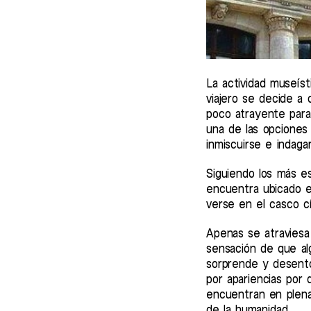
La actividad museís
viajero se decide a 
poco atrayente para 
una de las opciones
inmiscuirse e indaga
Siguiendo los más es
encuentra ubicado 
verse en el casco cív
Apenas se atraviesa 
sensación de que alg
sorprende y desenton
por apariencias por 
encuentran en plena
de la humanidad.