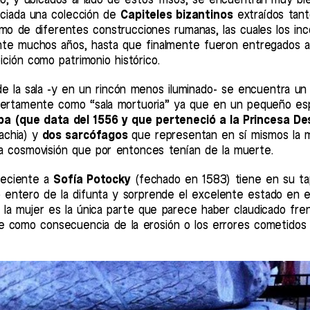
nciada una colección de
Capiteles bizantinos
extraídos tant
omo de diferentes construcciones rumanas, las cuales los in
nte muchos años, hasta que finalmente fueron entregados a 
ción como patrimonio histórico.
de la sala -y en un rincón menos iluminado- se encuentra un
iertamente como “sala mortuoria” ya que en un pequeño es
a (que data del 1556 y que perteneció a la Princesa De
achia) y
dos sarcófagos
que representan en sí mismos la m
a cosmovisión que por entonces tenían de la muerte.
neciente a
Sofía Potocky
(fechado en 1583) tiene en su tap
o entero de la difunta y sorprende el excelente estado en 
 la mujer es la única parte que parece haber claudicado fren
 como consecuencia de la erosión o los errores cometidos