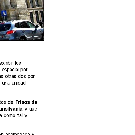
xhibir los
 espacial por
las otras dos por
e una unidad
stos de
Frisos de
ansilvania
y que
a como tal y
ien acomodada y