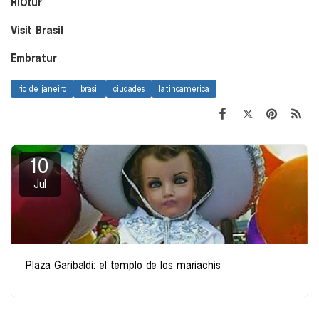
RIOtur
Visit Brasil
Embratur
rio de janeiro
brasil
ciudades
latinoamerica
10
Jul
Plaza Garibaldi: el templo de los mariachis