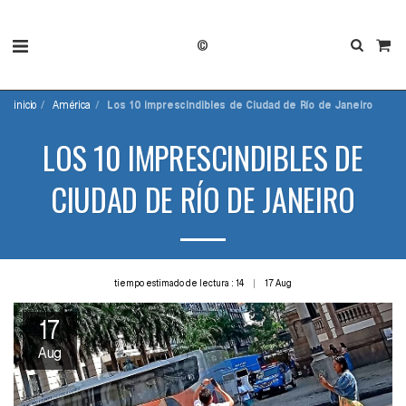
©
inicio
América
Los 10 imprescindibles de Ciudad de Río de Janeiro
LOS 10 IMPRESCINDIBLES DE
CIUDAD DE RÍO DE JANEIRO
tiempo estimado de lectura : 14
17
Aug
17
Aug