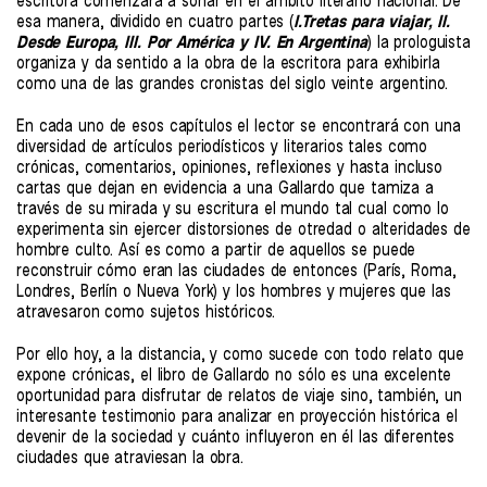
escritora comenzara a sonar en el ámbito literario nacional. De
esa manera, dividido en cuatro partes (
I.Tretas para viajar, II.
Desde Europa, III. Por América y IV. En Argentina
) la prologuista
organiza y da sentido a la obra de la escritora para exhibirla
como una de las grandes cronistas del siglo veinte argentino.
En cada uno de esos capítulos el lector se encontrará con una
diversidad de artículos periodísticos y literarios tales como
crónicas, comentarios, opiniones, reflexiones y hasta incluso
cartas que dejan en evidencia a una Gallardo que tamiza a
través de su mirada y su escritura el mundo tal cual como lo
experimenta sin ejercer distorsiones de otredad o alteridades de
hombre culto. Así es como a partir de aquellos se puede
reconstruir cómo eran las ciudades de entonces (París, Roma,
Londres, Berlín o Nueva York) y los hombres y mujeres que las
atravesaron como sujetos históricos.
Por ello hoy, a la distancia, y como sucede con todo relato que
expone crónicas, el libro de Gallardo no sólo es una excelente
oportunidad para disfrutar de relatos de viaje sino, también, un
interesante testimonio para analizar en proyección histórica el
devenir de la sociedad y cuánto influyeron en él las diferentes
ciudades que atraviesan la obra.