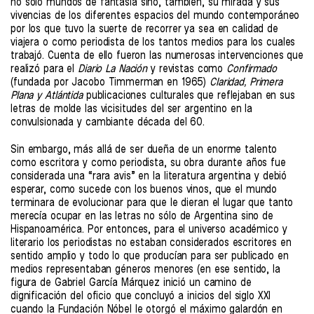
no sólo mundos de fantasía sino, también, su mirada y sus
vivencias de los diferentes espacios del mundo contemporáneo
por los que tuvo la suerte de recorrer ya sea en calidad de
viajera o como periodista de los tantos medios para los cuales
trabajó. Cuenta de ello fueron las numerosas intervenciones que
realizó para el
Diario La Nación
y revistas como
Confirmado
(fundada por Jacobo Timmerman en 1965)
Claridad, Primera
Plana y Atlántida
publicaciones culturales que reflejaban en sus
letras de molde las vicisitudes del ser argentino en la
convulsionada y cambiante década del 60.
Sin embargo, más allá de ser dueña de un enorme talento
como escritora y como periodista, su obra durante años fue
considerada una “rara avis” en la literatura argentina y debió
esperar, como sucede con los buenos vinos, que el mundo
terminara de evolucionar para que le dieran el lugar que tanto
merecía ocupar en las letras no sólo de Argentina sino de
Hispanoamérica. Por entonces, para el universo académico y
literario los periodistas no estaban considerados escritores en
sentido amplio y todo lo que producían para ser publicado en
medios representaban géneros menores (en ese sentido, la
figura de Gabriel García Márquez inició un camino de
dignificación del oficio que concluyó a inicios del siglo XXI
cuando la Fundación Nóbel le otorgó el máximo galardón en