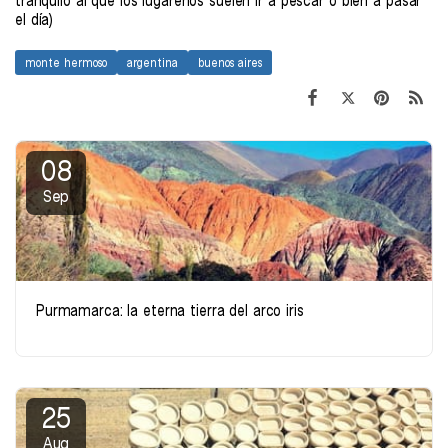
tranquilo al que los lugareños suelen ir a pescar o bien a pasar
el día)
monte hermoso
argentina
buenos aires
08
Sep
Purmamarca: la eterna tierra del arco iris
25
Aug