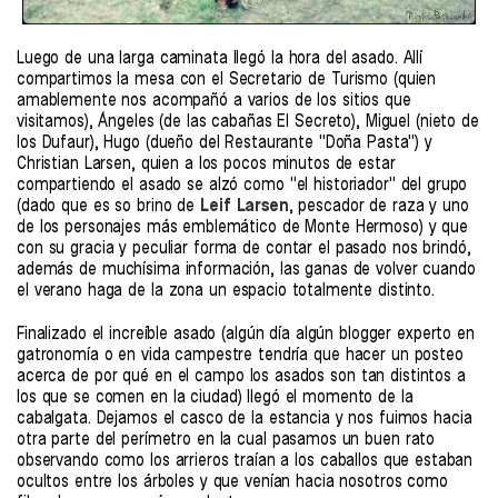
Luego de una larga caminata llegó la hora del asado. Allí
compartimos la mesa con el Secretario de Turismo (quien
amablemente nos acompañó a varios de los sitios que
visitamos), Ángeles (de las cabañas El Secreto), Miguel (nieto de
los Dufaur), Hugo (dueño del Restaurante "Doña Pasta") y
Christian Larsen, quien a los pocos minutos de estar
compartiendo el asado se alzó como "el historiador" del grupo
(dado que es so brino de
Leif Larsen
, pescador de raza y uno
de los personajes más emblemático de Monte Hermoso) y que
con su gracia y peculiar forma de contar el pasado nos brindó,
además de muchísima información, las ganas de volver cuando
el verano haga de la zona un espacio totalmente distinto.
Finalizado el increíble asado (algún día algún blogger experto en
gatronomía o en vida campestre tendría que hacer un posteo
acerca de por qué en el campo los asados son tan distintos a
los que se comen en la ciudad) llegó el momento de la
cabalgata. Dejamos el casco de la estancia y nos fuimos hacia
otra parte del perímetro en la cual pasamos un buen rato
observando como los arrieros traían a los caballos que estaban
ocultos entre los árboles y que venían hacia nosotros como