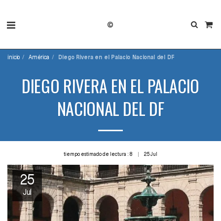
©
inicio
América
Diego Rivera en el Palacio Nacional del DF
DIEGO RIVERA EN EL PALACIO
NACIONAL DEL DF
tiempo estimado de lectura : 8
25
Jul
25
Jul