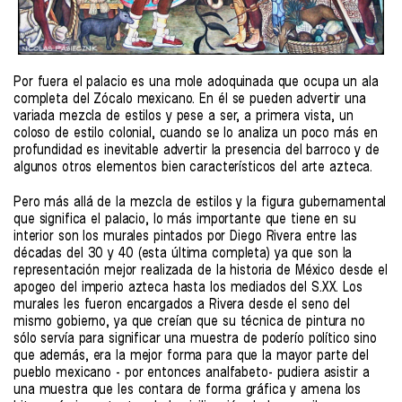
Por fuera el palacio es una mole adoquinada que ocupa un ala
completa del Zócalo mexicano. En él se pueden advertir una
variada mezcla de estilos y pese a ser, a primera vista, un
coloso de estilo colonial, cuando se lo analiza un poco más en
profundidad es inevitable advertir la presencia del barroco y de
algunos otros elementos bien característicos del arte azteca.
Pero más allá de la mezcla de estilos y la figura gubernamental
que significa el palacio, lo más importante que tiene en su
interior son los murales pintados por Diego Rivera entre las
décadas del 30 y 40 (esta última completa) ya que son la
representación mejor realizada de la historia de México desde el
apogeo del imperio azteca hasta los mediados del S.XX. Los
murales les fueron encargados a Rivera desde el seno del
mismo gobierno, ya que creían que su técnica de pintura no
sólo servía para significar una muestra de poderío político sino
que además, era la mejor forma para que la mayor parte del
pueblo mexicano - por entonces analfabeto- pudiera asistir a
una muestra que les contara de forma gráfica y amena los