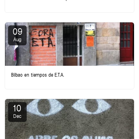
09
Aug
Bilbao en tiempos de E.T.A.
10
Dec