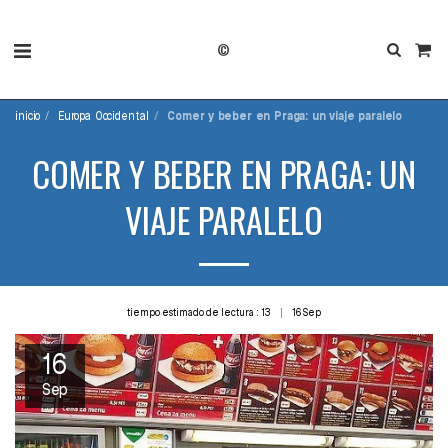
©
inicio
Europa Occidental
Comer y beber en Praga: un viaje paralelo
COMER Y BEBER EN PRAGA: UN
VIAJE PARALELO
tiempo estimado de lectura : 13
16
Sep
16
Sep