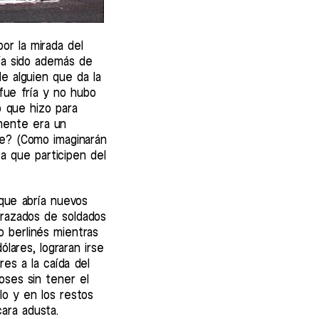
or la mirada del
ía sido además de
de alguien que da la
 fue fría y no hubo
o que hizo para
emente era un
te? (Como imaginarán
 a que participen del
 que abría nuevos
frazados de soldados
o berlinés mientras
lares, lograran irse
es a la caída del
oses sin tener el
lo y en los restos
ara adusta.