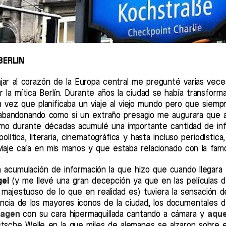
 BERLIN
jar al corazón de la Europa central me pregunté varias vec
 la mítica Berlín. Durante años la ciudad se había transfor
vez que planificaba un viaje al viejo mundo pero que siemp
 abandonando como si un extraño presagio me augurara que 
o durante décadas acumulé una importante cantidad de info
 política, literaria, cinematográfica y hasta incluso periodístic
viaje caía en mis manos y que estaba relacionado con la fam
a acumulación de información la que hizo que cuando llegara 
gel
(y me llevé una gran decepción ya que en las películas 
ajestuoso de lo que en realidad es) tuviera la sensación d
encia de los mayores iconos de la ciudad, los documentales d
Hagen
con su cara hipermaquillada cantando a cámara y
aque
stsche Welle en la que miles de alemanes se alzaron sobre e