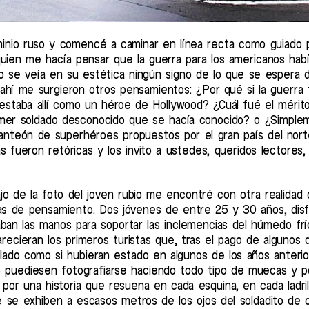
inio ruso y comencé a caminar en línea recta como guiado p
quien me hacía pensar que la guerra para los americanos hab
 no se veía en su estética ningún signo de lo que se espera 
Y ahí me surgieron otros pensamientos: ¿Por qué si la guerra
estaba allí como un héroe de Hollywood? ¿Cuál fué el mérit
primer soldado desconocido que se hacía conocido? o ¿Simpl
anteón de superhéroes propuestos por el gran país del nor
 fueron retóricas y los invito a ustedes, queridos lectores,
o de la foto del joven rubio me encontré con otra realidad
eas de pensamiento. Dos jóvenes de entre 25 y 30 años, dis
ban las manos para soportar las inclemencias del húmedo frí
ecieran los primeros turistas que, tras el pago de algunos dó
lado como si hubieran estado en algunos de los años anterior
o puediesen fotografiarse haciendo todo tipo de muecas y p
or una historia que resuena en cada esquina, en cada ladril
 se exhiben a escasos metros de los ojos del soldadito de c