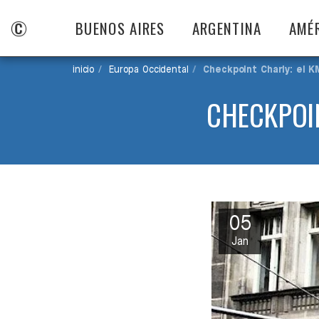
©
BUENOS AIRES
ARGENTINA
AMÉ
inicio
Europa Occidental
Checkpoint Charly: el K
CHECKPOIN
05
Jan