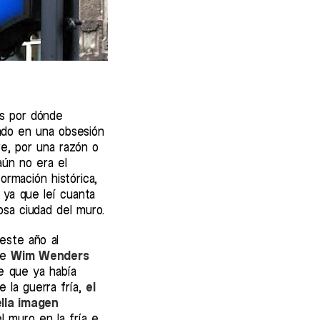
es por dónde
mado en una obsesión
re, por una razón o
aún no era el
rmación histórica,
a, ya que leí cuanta
osa ciudad del muro.
este año al
de
Wim Wenders
e que ya había
e la guerra fría,
el
lla imagen
l muro en la fría e