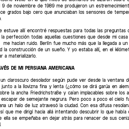
el 9 de noviembre de 1989 me produjeron un estremecimien
nce grados bajo cero que anunciaban los sensores de temper
.
e estuve allí encontré respuestas para todas las preguntas 
a la perfección todas aquellas cuestiones que desde mi casa 
or me hacían ruido. Berlín fue mucho más que la llegada a un
ad la construcción de un sueño. Y yo estaba allí, en el kilóme
 a materializarlo.
RAVÉS DE MI PERSIANA AMERICANA
 un claroscuro desolador según pude ver desde la ventana 
o junto a la llovizna fina y lenta (¿cómo se dirá garúa en ale
bre la ancha Friedrichstraße y caían implacables sobre los 
 escapar de semejante negrura. Pero poco a poco el cielo f
ana un halo de luz atravesó la ciudad. Con esa difusa resola
sí que me dirigí hacia allá intentando descubrir lo que habí
 ella se empeñaba en dejar atrás para renacer de sus ceniza
.