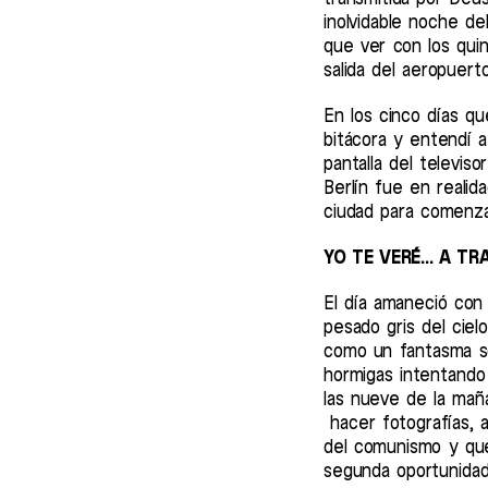
inolvidable noche d
que ver con los qui
salida del aeropuerto
En los cinco días qu
bitácora y entendí 
pantalla del televis
Berlín fue en realid
ciudad para comenzar
YO TE VERÉ... A T
El día amaneció con
pesado gris del ciel
como un fantasma so
hormigas intentando
las nueve de la mañ
hacer fotografías, a
del comunismo y que
segunda oportunidad