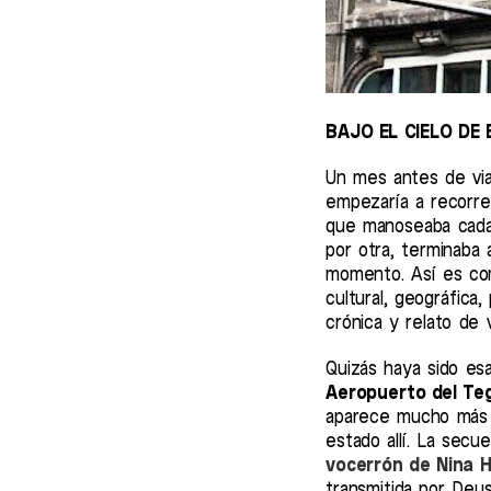
BAJO EL CIELO DE
Un mes antes de via
empezaría a recorrer
que manoseaba cada 
por otra, terminaba
momento. Así es com
cultural, geográfica,
crónica y relato de 
Quizás haya sido es
Aeropuerto del Te
aparece mucho más m
estado allí. La secu
vocerrón de Nina 
transmitida por Deu