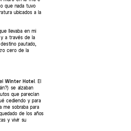
to que nada tuvo
atura ubicados a la
que llevaba en mi
y a través de la
 destino pautado,
tro cero de la
del
Winter Hotel
.
El
mán?) se alzaban
autos que parecían
ué cediendo y para
na me sobraba para
a quedado de los años
s y vivir su