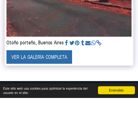
Otoño porteño, Buenos Aires
VER LA GALERÍA COMPLETA
Este sitio web usa cookies para optimizar la experiencia del
Entendido
usuario en el sitio.
INICIO
BUENOS AIRES
ARGENTINA
AMÉRICA
MÁS
©
Copyright © 2026 Todos los derechos reservados